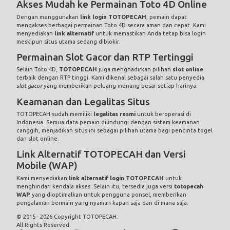
Akses Mudah ke Permainan Toto 4D Online
Dengan menggunakan
link login TOTOPECAH
, pemain dapat
mengakses berbagai permainan Toto 4D secara aman dan cepat. Kami
menyediakan
link alternatif
untuk memastikan Anda tetap bisa login
meskipun situs utama sedang diblokir.
Permainan Slot Gacor dan RTP Tertinggi
Selain Toto 4D,
TOTOPECAH
juga menghadirkan pilihan
slot online
terbaik dengan RTP tinggi. Kami dikenal sebagai salah satu penyedia
slot gacor
yang memberikan peluang menang besar setiap harinya.
Keamanan dan Legalitas Situs
TOTOPECAH sudah memiliki
legalitas resmi
untuk beroperasi di
Indonesia. Semua data pemain dilindungi dengan sistem keamanan
canggih, menjadikan situs ini sebagai pilihan utama bagi pencinta togel
dan slot online.
Link Alternatif TOTOPECAH dan Versi
Mobile (WAP)
Kami menyediakan
link alternatif login TOTOPECAH
untuk
menghindari kendala akses. Selain itu, tersedia juga versi
totopecah
WAP
yang dioptimalkan untuk pengguna ponsel, memberikan
pengalaman bermain yang nyaman kapan saja dan di mana saja.
© 2015 - 2026 Copyright TOTOPECAH.
All Rights Reserved.