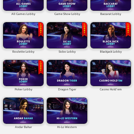
All Games Lobby
Game Show Lobby
Baccarat Lobby
Roulette Lobby
Sicbo Lobby
Blackjack Lobby
Poker Lobby
Dragon Tiger
Casino Hold'em
Andar Bahar
Hi-Lo Western