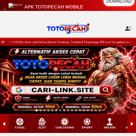
DOWNLOAD
APK TOTOPECAH MOBILE
x
Solusi Anti-Blokir & Login Tercepat.
OTOPECAH, Situs Judi Online Resmi Terbesar, Terbaik & Terpercaya. RTP Live Terupdate dan Terakurat !
TOGEL
SLOT
LIVE CASINO
SPORT
ARCADE
SABU