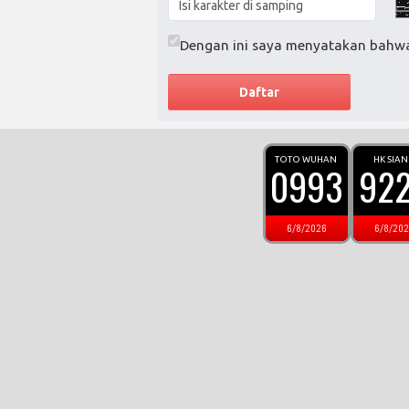
Dengan ini saya menyatakan bahw
TOTO WUHAN
HK SIA
0993
92
6/8/2026
6/8/20