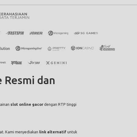
e Resmi dan
mainan
slot online gacor
dengan RTP tinggi
pat. Kami menyediakan
link alternatif
untuk