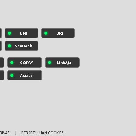
BNI
BRI
SeaBank
GOPAY
LinkAja
Axiata
RIVASI
|
PERSETUJUAN COOKIES