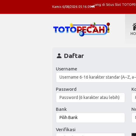
Selamat Datang di Situs Slot TOTOPECAH, Si
Kamis 6/08/2026 05:16:10
HO
Daftar
Username
Password
K
Bank
N
Verifikasi