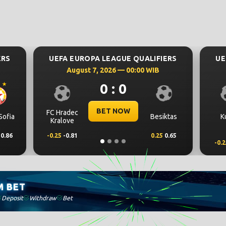
ERS
UEFA EUROPA LEAGUE QUALIFIERS
UE
August 6, 2026 — 22:59 WIB
0 : 0
BET NOW
nia
Jagiellonia
Red
Rangers FC
sia
Bialystok
Sal
0.70
0.00
-0.90
0.00
0.74
1
M BET
Deposit
Withdraw
Bet