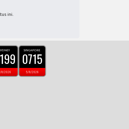
us ini.
SYDNEY
SINGAPORE
199
0715
/8/2026
5/8/2026