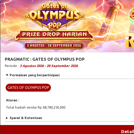
PRAGMATIC : GATES OF OLYMPUS POP
Periode :
3 Agustus 2026 - 28 September 2026
Permainan yang berpartisipasi
GATES OF OLYMPUS POP
Aturan :
Total hadiah senilai Rp 68,780,250,000.
Syarat & Ketentuan
Detai