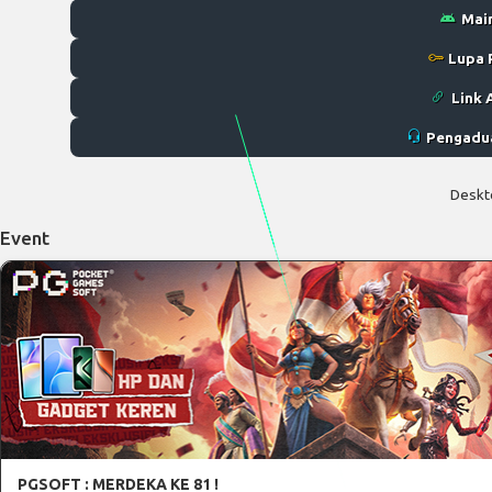
Lupa 
Link 
Pengadu
Deskt
Event
PGSOFT : MERDEKA KE 81 !
Periode:
1 - 31 Agustus 2026