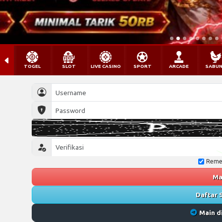
TOGEL
SLOT
LIVE CASINO
SPORT
ARCADE
SABU
Reme
Ma
Daftar 
Main d
Mai