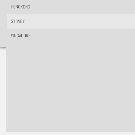
SYDNEY
SINGAPORE