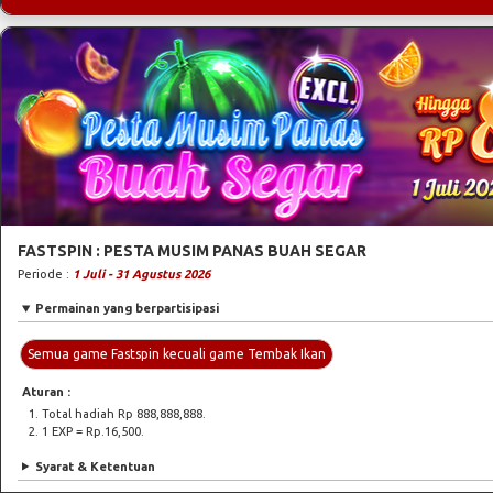
FASTSPIN : PESTA MUSIM PANAS BUAH SEGAR
Periode :
1 Juli - 31 Agustus 2026
Permainan yang berpartisipasi
Semua game Fastspin kecuali game Tembak Ikan
Aturan :
Total hadiah Rp 888,888,888.
1 EXP = Rp.16,500.
Syarat & Ketentuan
Detai