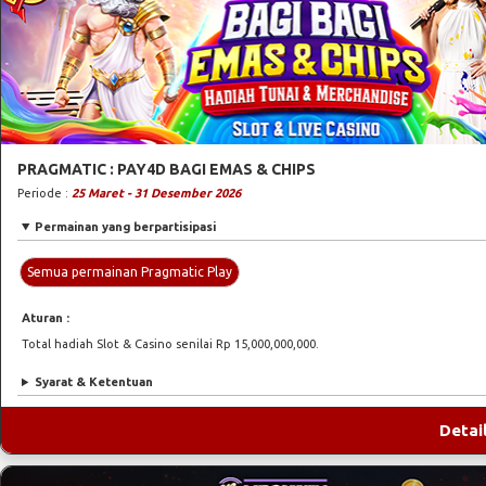
PRAGMATIC : PAY4D BAGI EMAS & CHIPS
Periode :
25 Maret - 31 Desember 2026
Permainan yang berpartisipasi
Semua permainan Pragmatic Play
Aturan :
Total hadiah Slot & Casino senilai Rp 15,000,000,000.
Syarat & Ketentuan
Detai