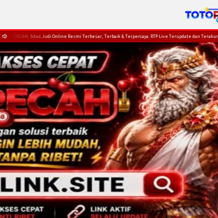
 Online Resmi Terbesar, Terbaik & Terpercaya. RTP Live Terupdate dan Terakurat !
Sel